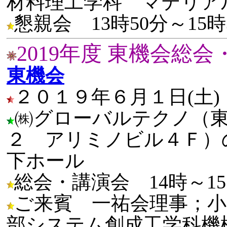
材料理工学科 マテリア
懇親会 13時50分～15時
2019年度 東機会総
東機会
２０１９年６月１日(土)
㈱グローバルテクノ（
２ アリミノビル４Ｆ）
下ホール
総会・講演会 14時～1
ご来賓 一祐会理事；小野
部システム創成工学科機