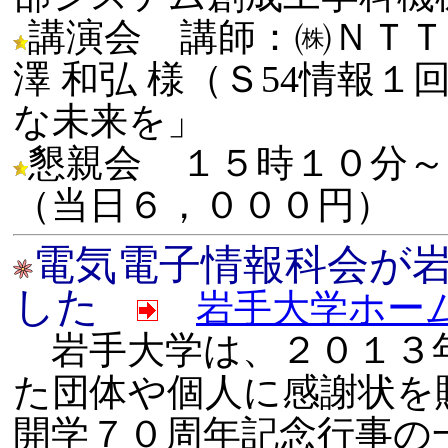
講演会 講師：㈱ＮＴＴ
澤 和弘 様（Ｓ54情報
な未来を」
懇親会 １５時１０分
（当日６，０００円）
電気電子情報科会が
した
岩手大学ホー
岩手大学は、２０１３
た団体や個人に感謝状を
開学７０周年記念行事の