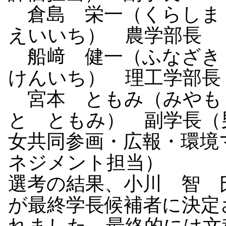
倉島 栄一（くらし
えいいち） 農学部長
船﨑 健一（ふなざ
けんいち） 理工学部長
宮本 ともみ（みやも
と ともみ） 副学長（
女共同参画・広報・環境
ネジメント担当）
選考の結果、小川 智 
が最終学長候補者に決定
れました。最終的には文