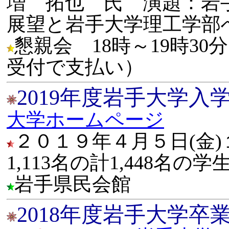
増 拓也 氏 演題：岩
展望と岩手大学理工学部
懇親会 18時～19時3
受付で支払い）
2019年度岩手大学入
大学ホームページ
２０１９年４月５日(金)
1,113名の計1,448名
岩手県民会館
2018年度岩手大学