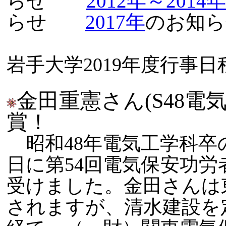
らせ
2012年～2014年
らせ
2017年
のお知ら
岩手大学2019年度行事
金田重憲さん(S48電
賞！
昭和48年電気工学科卒の
日に第54回電気保安功
受けました。金田さんは
されますが、清水建設を