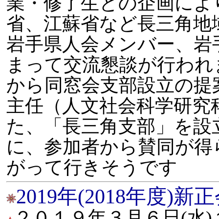
業・修了生との企画によ
省、江蘇省など長三角地
岩手県人会メンバー、岩
まって交流懇談が行われ
から同窓会支部設立の提
主任（人文社会科学研究科
た、「長三角支部」を設
に、参加者から賛同が得
がって行きそうです
2019年(2018年度)
２０１９年３月６日(水)