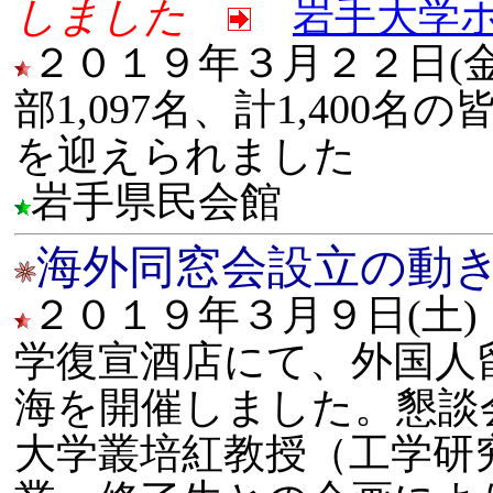
しました
岩手大学
２０１９年３月２２日(金
部1,097名、計1,40
を迎えられました
岩手県民会館
海外同窓会設立の動
２０１９年３月９日(土
学復宣酒店にて、外国人留
海を開催しました。懇談
大学叢培紅教授（工学研究